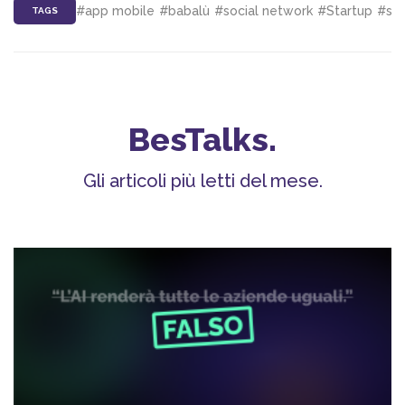
#app mobile
#babalù
#social network
#Startup
#svi
TAGS
BesTalks.
Gli articoli più letti del mese.