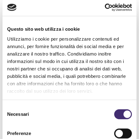
spiccare il volo nel panorama delle Start Up
italiane.
Da parte nostra, abbiamo strutturato una
Questo sito web utilizza i cookie
proposta commerciale
da presentare a
Utilizziamo i cookie per personalizzare contenuti ed
potenziali partner pet friendly e ampliare la
annunci, per fornire funzionalità dei social media e per
analizzare il nostro traffico. Condividiamo inoltre
rete di Babalù.
informazioni sul modo in cui utilizza il nostro sito con i
Nel frattempo, sono attivi tutti i
canali
social
,
nostri partner che si occupano di analisi dei dati web,
gestiti dal nostro reparto interno.
pubblicità e social media, i quali potrebbero combinarle
I prossimi step vedranno il coinvolgimento degli
con altre informazioni che ha fornito loro o che hanno
raccolto dal suo utilizzo dei loro servizi.
esperti di
Performance
Marketing
di entrambe
le aziende in un lavoro sinergico che
Selezione
garantiranno visibilità e nuove conversioni.
Necessari
del
Saranno loro ad accendere i riflettori giusti,
consenso
puntati nel modo giusto e al momento giusto.
Preferenze
La strada è lunga, ma abbiamo tutti gli