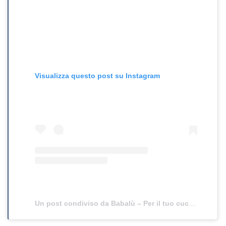
Visualizza questo post su Instagram
Un post condiviso da Babalù – Per il tuo cucciolo tutto e di più! (@babalu.app)