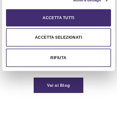
11/06/2026
[divider align="center" width="1800px"
height="2px" color="rgb(87, 255, 185)"] PewDiePie,
ACCETTA TUTTI
l'uomo che ha costruito un workspace AI locale,
potrebbe aver acceso una discussione molto
più importante di quella sull'ennesimo
ACCETTA SELEZIONATI
concorrente di ChatGPT.
RIFIUTA
Vai al Blog