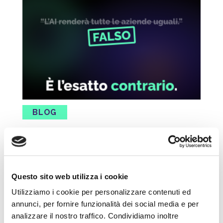
BLOG
Il vantaggio è sempre
stato dentro l’azienda.
10/07/2026
Questo sito web utilizza i cookie
[divider align="center" width="1800px"
Utilizziamo i cookie per personalizzare contenuti ed
height="2px" color="rgb(87, 255, 185)"] Dopo due
annunci, per fornire funzionalità dei social media e per
decenni di software uguali per tutti, gli AI agent
analizzare il nostro traffico. Condividiamo inoltre
riportano al centro ciò che rende unica ogni