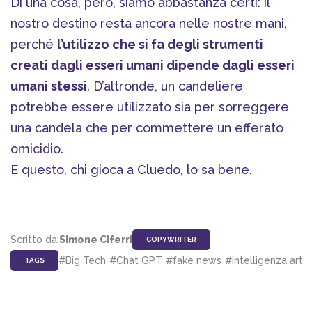
Di una cosa, però, siamo abbastanza certi: il
nostro destino resta ancora nelle nostre mani,
perché
l’utilizzo che si fa degli strumenti
creati dagli esseri umani dipende dagli esseri
umani stessi
. D’altronde, un candeliere
potrebbe essere utilizzato sia per sorreggere
una candela che per commettere un efferato
omicidio.
E questo, chi gioca a Cluedo, lo sa bene.
Scritto da:
Simone Ciferri
COPYWRITER
#Big Tech
#Chat GPT
#fake news
#intelligenza artifi
TAGS