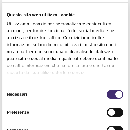
programmata per generare e programmare
Questo sito web utilizza i cookie
autonomamente i suoi codici informatici, infatti,
può arrivare a formulare ragionamenti
Utilizziamo i cookie per personalizzare contenuti ed
annunci, per fornire funzionalità dei social media e per
imprevedibili.
analizzare il nostro traffico. Condividiamo inoltre
Per tale motivo, Hinton invita alla collaborazione
informazioni sul modo in cui utilizza il nostro sito con i
al fine di
controllare i rischi dell’intelligenza
nostri partner che si occupano di analisi dei dati web,
artificiale prima di ampliarne le applicazioni
.
pubblicità e social media, i quali potrebbero combinarle
con altre informazioni che ha fornito loro o che hanno
Uno dei suoi principali timori riguarda la
raccolto dal suo utilizzo dei loro servizi.
potenziale
alterazione della verità
a cui il popolo
digitale potrà essere sottoposto. Già adesso
Selezione
con le AI è estremamente facile costruire
Necessari
del
minuziose fake news capaci di apparire credibili
consenso
anche ad un occhio attento e abituato a
Preferenze
navigare sul web.
Come se non bastasse, a generare