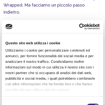
Wrapped. Ma facciamo un piccolo passo
indietro.
Spotify ha un disperato bisogno di dati, come
tutte le grandi aziende tecnologiche. I dati sono
essenziali per sviluppare strategie di business
Questo sito web utilizza i cookie
mirate, ridurre il rischio di fallimento e
Utilizziamo i cookie per personalizzare contenuti ed
aumentare le probabilità che la propria offerta
annunci, per fornire funzionalità dei social media e per
riesca a cogliere nel segno.
analizzare il nostro traffico. Condividiamo inoltre
informazioni sul modo in cui utilizza il nostro sito con i
Attraverso Wrapped, Spotify, artisti e creator
nostri partner che si occupano di analisi dei dati web,
ottengono dati sui gusti musicali, la durata delle
pubblicità e social media, i quali potrebbero combinarle
riproduzioni, le tendenze degli utenti che
con altre informazioni che ha fornito loro o che hanno
popolano la piattaforma e tanto, tanto altro.
raccolto dal suo utilizzo dei loro servizi.
Ma soprattutto riescono a
stimolarne la
Selezione
condivisione attraverso una geniale strategia