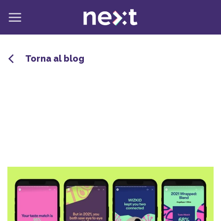
Salta
ai
contenuti
Torna al blog