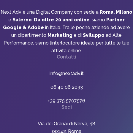
Next Adv è una Digital Company con sede a
Roma, Milano
e
Salerno
.
Da oltre 20 anni online
, siamo
Partner
Google & Adobe
in Italia. Tra le poche aziende ad avere
un dipartimento
Marketing
e di
Sviluppo
ad Alte
Performance, siamo l’interlocutore ideale per tutte le tue
attività online.
Contatti
info@nextadv.it
06 40 06 2033
+39 375 5707576
Sedi
Via dei Granai di Nerva, 48
00142, Roma