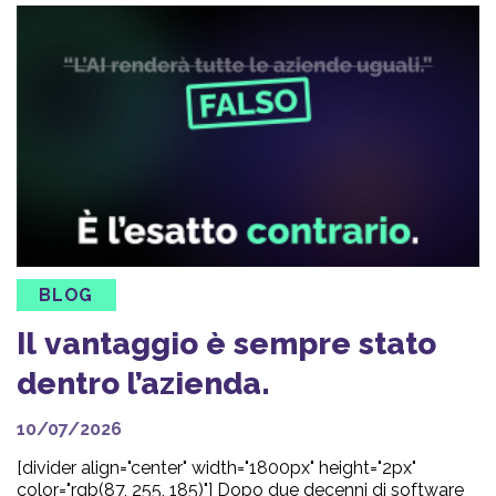
BLOG
Il vantaggio è sempre stato
dentro l’azienda.
10/07/2026
[divider align="center" width="1800px" height="2px"
color="rgb(87, 255, 185)"] Dopo due decenni di software