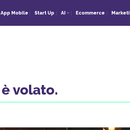
App Mobile
Start Up
AI
Ecommerce
Market
è volato.