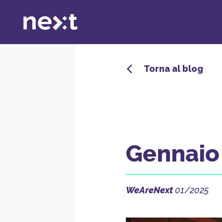
Salta
ai
contenuti
Torna al blog
Gennaio 
WeAreNext
01/2025