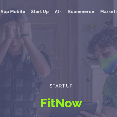
App Mobile
Start Up
AI
Ecommerce
Market
START UP
FitNow