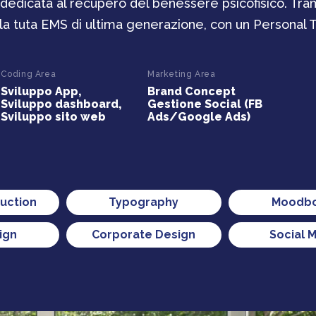
a dedicata al recupero del benessere psicofisico. Tr
a tuta EMS di ultima generazione, con un Personal Tr
Coding Area
Marketing Area
Sviluppo App,
Brand Concept
Sviluppo dashboard,
Gestione Social (FB
Sviluppo sito web
Ads/Google Ads)
uction
Typography
Moodb
ign
Corporate Design
Social 