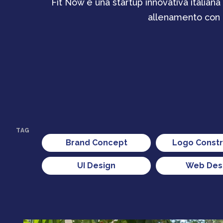
Fit Now è una startup innovativa italian
allenamento con l
TAG
Brand Concept
Logo Constr
UI Design
Web Des