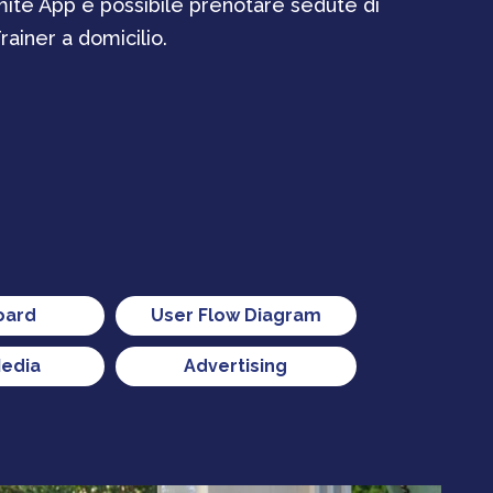
amite App è possibile prenotare sedute di
ainer a domicilio.
oard
User Flow Diagram
Media
Advertising