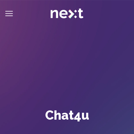
Salta
ai
contenuti
Chat4u