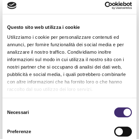
L’applicazione
Chat4U è un’applicazione mobile che consente
Questo sito web utilizza i cookie
di individuare
persone e offerte affini ai propri
Utilizziamo i cookie per personalizzare contenuti ed
interessi
.
annunci, per fornire funzionalità dei social media e per
Ogni utente ha la possibilità di inserire nel
analizzare il nostro traffico. Condividiamo inoltre
proprio profilo alcune preferenze di interessi.
informazioni sul modo in cui utilizza il nostro sito con i
nostri partner che si occupano di analisi dei dati web,
Tali preferenze vengono incrociate con quelle
pubblicità e social media, i quali potrebbero combinarle
di altri utenti presenti nei paraggi con i quali è
con altre informazioni che ha fornito loro o che hanno
possibile far partire una conversazione.
raccolto dal suo utilizzo dei loro servizi.
Oltre ad individuare persone affini, l’applicazione
consente di profilare gli utenti e di ricevere sul
Selezione
Necessari
del
proprio smartphone
offerte speciali
dalle varie
consenso
attività commerciali che rispondono
Preferenze
agli interessi dichiarati.