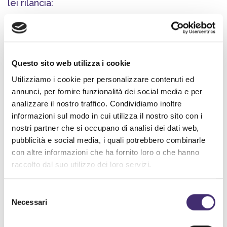
lei rilancia:
• arrivano
robot
con pelle sintetica pensati per
l’accoglienza
• altri che ti rassettano casa con la serenità di chi ha tutta la
Questo sito web utilizza i cookie
vita davanti
Utilizziamo i cookie per personalizzare contenuti ed
annunci, per fornire funzionalità dei social media e per
• un miliardario che vuole costruirne milioni all’anno, di
robot.
analizzare il nostro traffico. Condividiamo inoltre
informazioni sul modo in cui utilizza il nostro sito con i
• un software per parlare con i nostri cari
defunti
nostri partner che si occupano di analisi dei dati web,
pubblicità e social media, i quali potrebbero combinarle
• spot generati con l’intelligenza artificiale, in onda sul
con altre informazioni che ha fornito loro o che hanno
primo polo televisivo italiano
raccolto dal suo utilizzo dei loro servizi.
• una startup che progetta
embrioni
geneticamente
modificati
Selezione
Necessari
del
consenso