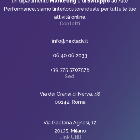
un dipartimento
Marketing
e di
Sviluppo
ad Alte
Performance, siamo l’interlocutore ideale per tutte le tue
attività online.
Contatti
info@nextadv.it
06 40 06 2033
+39 375 5707576
Sedi
Via dei Granai di Nerva, 48
00142, Roma
Via Gaetana Agnesi, 12
20135, Milano
Link Utili