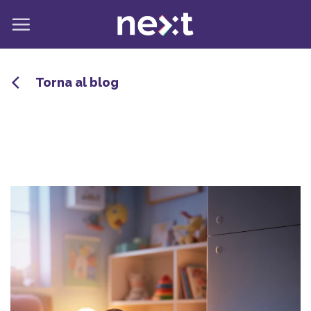
Salta
ai
contenuti
Torna al blog