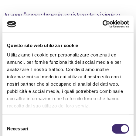
Io sono l’uomo che va in un ristorante, si siede a
tavola e aspetta pazientemente, mentre il
cameriere fa tutto, tranne annotare la mia richiesta.
Questo sito web utilizza i cookie
Io sono l’uomo che va in un negozio e aspetta
Utilizziamo i cookie per personalizzare contenuti ed
silenzio, mentre i venditori terminano le loro
annunci, per fornire funzionalità dei social media e per
conversazioni private.
analizzare il nostro traffico. Condividiamo inoltre
informazioni sul modo in cui utilizza il nostro sito con i
nostri partner che si occupano di analisi dei dati web,
Io sono l’uomo che entra in un distributore di
pubblicità e social media, i quali potrebbero combinarle
benzina e non usa mai il clacson, ma aspetta
con altre informazioni che ha fornito loro o che hanno
pazientemente che il benzinaio finisca la lettura del
raccolto dal suo utilizzo dei loro servizi.
suo giornale.
Selezione
Necessari
del
Sono l’uomo che spiega la sua disperata urgenza