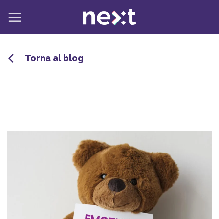
Salta
ai
contenuti
Torna al blog