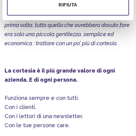
RIFIUTA
annunci di ogni ordine, per portarmi di nuovo alla
tua azienda, mentre quando ci sono andato per la
prima volta, tutto quello che avrebbero dovuto fare
era solo una piccola gentilezza, semplice ed
economica : trattare con un po’ più di cortesia.
La cortesia è il più grande valore di ogni
azienda. E di ogni persona.
Funziona sempre e con tutti.
Con i clienti.
Con i lettori di una newsletter.
Con le tue persone care.